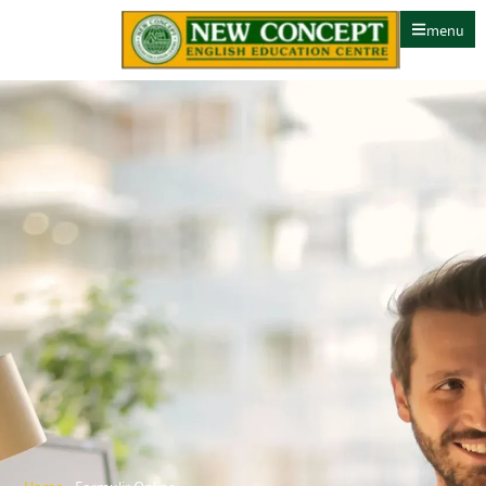
menu
Home
»
Formulir Online