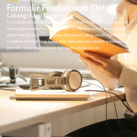
Formulir Pendaftaran Online
Cabang: Kayu Tinggi
Isi formulir ini untuk menyampaikan minat Anda. Tim cabang kami
akan segera menghubungi melalui WhatsApp untuk memberikan
detail mengenai pre-test, kelas dan jadwal yang sesuai. Pendaftaran
ini belum bersifat final, kelas akan dikonfirmasi setelah melakukan
pre-test. serta ketersediaan dan waktu Anda cocok.