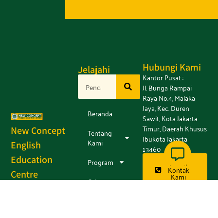
Hubungi Kami
Jelajahi
Kantor Pusat :
Jl. Bunga Rampai
Raya No.4, Malaka
Jaya, Kec. Duren
Beranda
Sawit, Kota Jakarta
Timur, Daerah Khusus
New Concept
Tentang
Ibukota Jakarta
Kami
English
13460
Education
Program
Daftar
Kontak
Centre
Kami
Cabang
"Kursus Bahasa
Kantor Cabang :
Inggris dengan Buku
Kemitraan
Tersebar di berbagai
Pegangan Karangan
daerah, bisa periksa
Staff Pengajar Sendiri