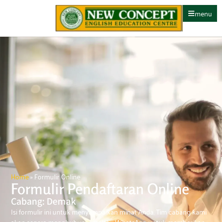
menu
Home
»
Formulir Online
Formulir Pendaftaran Online
Cabang: Demak
Isi formulir ini untuk menyampaikan minat Anda. Tim cabang kami
akan segera menghubungi melalui WhatsApp untuk memberikan