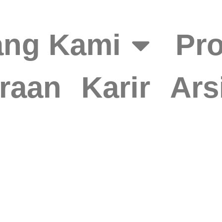
ang Kami
Pr
raan
Karir
Ars