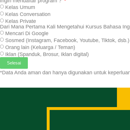
Ingin mendaftar program ?
Kelas Umum
Kelas Conversation
Kelas Private
Dari Mana Pertama Kali Mengetahui Kursus Bahasa In
Mencari Di Google
Sosmed (Instagram, Facebook, Youtube, Tiktok, dsb.)
Orang lain (Keluarga / Teman)
Iklan (Spanduk, Brosur, Iklan digital)
Selesai
*Data Anda aman dan hanya digunakan untuk keperluan