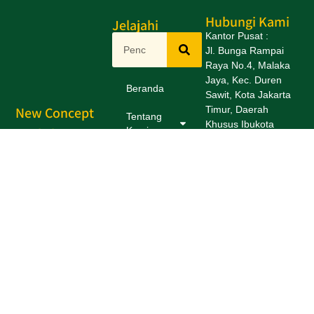
Hubungi Kami
Jelajahi
Kantor Pusat :
Jl. Bunga Rampai
Raya No.4, Malaka
Jaya, Kec. Duren
Beranda
Sawit, Kota Jakarta
New Concept
Timur, Daerah
Tentang
Khusus Ibukota
English
Kami
Jakarta 13460
Education
Program
Daftar
Kontak
Centre
Kami
Cabang
"Kursus Bahasa
Kantor Cabang :
Inggris dengan Buku
Kemitraan
Tersebar di berbagai
Pegangan Karangan
daerah, bisa periksa
Staff Pengajar
Karir
disini
Sendiri Disertai CD
List Kantor
Native Speakers
Arsip
Cabang
Plus Lagu-lagu
Tematik terbanyak"